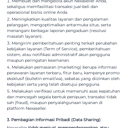
Membuat dan mengelola akun Nexaseller Anda,
sekaligus memfasilitasi transaksi jual-beli dan
operasional bisnis online Anda.
Meningkatkan kualitas layanan dan pengalaman
pelanggan, mengoptimalkan antarmuka situs, serta
menangani berbagai laporan pengaduan (resolusi
masalah layanan).
Mengirim pemberitahuan penting terkait perubahan
kebijakan layanan (Term of Service), pemberitahuan
sistem, atau notifikasi administratif akun pengguna
maupun peringatan keamanan.
Melakukan pemasaran (marketing) berupa informasi
penawaran layanan terbaru, fitur baru, kampanye promo
eksklusif (bulletin email/wa), sebatas yang diizinkan oleh
kebijakan serta yang telah disetujui pengguna.
Melakukan verifikasi untuk memenuhi asas kepatuhan
dan mencegah segala bentuk penipuan, transaksi tidak
sah (fraud), maupun penyalahgunaan layanan di
platform Nexaseller.
3. Pembagian Informasi Pribadi (Data Sharing)
Nexaseller
tidak menjual, memperdagangkan, atau