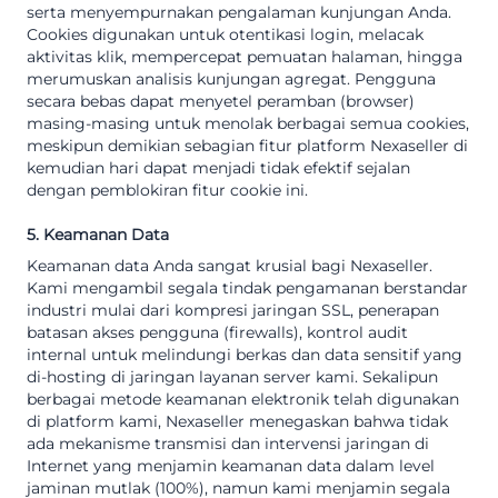
serta menyempurnakan pengalaman kunjungan Anda.
Cookies digunakan untuk otentikasi login, melacak
aktivitas klik, mempercepat pemuatan halaman, hingga
merumuskan analisis kunjungan agregat. Pengguna
secara bebas dapat menyetel peramban (browser)
masing-masing untuk menolak berbagai semua cookies,
meskipun demikian sebagian fitur platform Nexaseller di
kemudian hari dapat menjadi tidak efektif sejalan
dengan pemblokiran fitur cookie ini.
5. Keamanan Data
Keamanan data Anda sangat krusial bagi Nexaseller.
Kami mengambil segala tindak pengamanan berstandar
industri mulai dari kompresi jaringan SSL, penerapan
batasan akses pengguna (firewalls), kontrol audit
internal untuk melindungi berkas dan data sensitif yang
di-hosting di jaringan layanan server kami. Sekalipun
berbagai metode keamanan elektronik telah digunakan
di platform kami, Nexaseller menegaskan bahwa tidak
ada mekanisme transmisi dan intervensi jaringan di
Internet yang menjamin keamanan data dalam level
jaminan mutlak (100%), namun kami menjamin segala