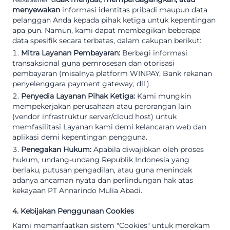
menyewakan
informasi identitas pribadi maupun data
pelanggan Anda kepada pihak ketiga untuk kepentingan
apa pun. Namun, kami dapat membagikan beberapa
data spesifik secara terbatas, dalam cakupan berikut:
Mitra Layanan Pembayaran:
Berbagi informasi
transaksional guna pemrosesan dan otorisasi
pembayaran (misalnya platform WINPAY, Bank rekanan
penyelenggara payment gateway, dll.).
Penyedia Layanan Pihak Ketiga:
Kami mungkin
mempekerjakan perusahaan atau perorangan lain
(vendor infrastruktur server/cloud host) untuk
memfasilitasi Layanan kami demi kelancaran web dan
aplikasi demi kepentingan pengguna.
Penegakan Hukum:
Apabila diwajibkan oleh proses
hukum, undang-undang Republik Indonesia yang
berlaku, putusan pengadilan, atau guna menindak
adanya ancaman nyata dan perlindungan hak atas
kekayaan PT Annarindo Mulia Abadi.
4. Kebijakan Penggunaan Cookies
Kami memanfaatkan sistem "Cookies" untuk merekam